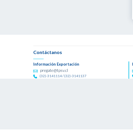
Contáctanos
Información Exportación
pregate@tpsv.cl
(32)-3141114 / (32)-3141137