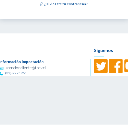
¿Olvidaste tu contraseña?
Síguenos
Información Importación
atencioncliente@tpsv.cl
(32)-2275965